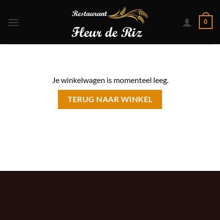
Ga
naar
0
inhoud
Je winkelwagen is momenteel leeg.
TERUG NAAR WINKEL