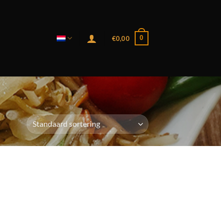
0
€
0,00