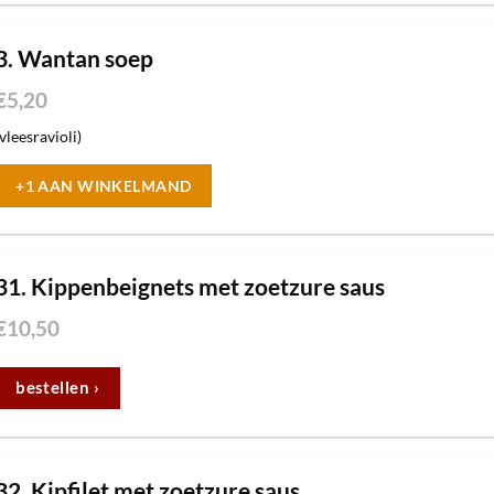
3. Wantan soep
€
5,20
(vleesravioli)
+1 AAN WINKELMAND
31. Kippenbeignets met zoetzure saus
€
10,50
bestellen ›
32. Kipfilet met zoetzure saus