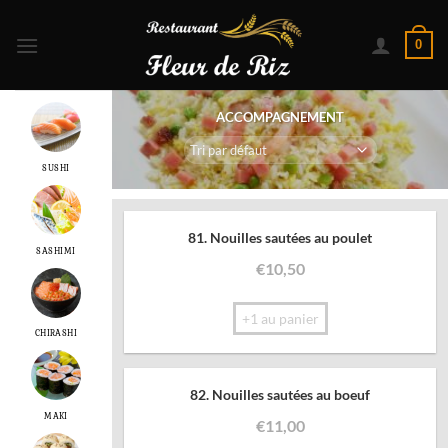
Passer
au
0
contenu
ACCOMPAGNEMENT
SUSHI
81. Nouilles sautées au poulet
SASHIMI
€
10,50
+1 au panier
CHIRASHI
82. Nouilles sautées au boeuf
MAKI
€
11,00