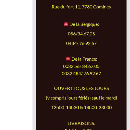
Rue du fort 11. 7780 Comines
De la Belgique:
056/34.67.05
0484/ 76 92.67
De la France:
0032 56/ 34.67.05
0032 484/ 76 92.67
OUVERT TOUS LES JOURS
(v compris iours fériés) sauf le mardi
12h00-14h30 & 18h00-23h00
LIVRAISONS: