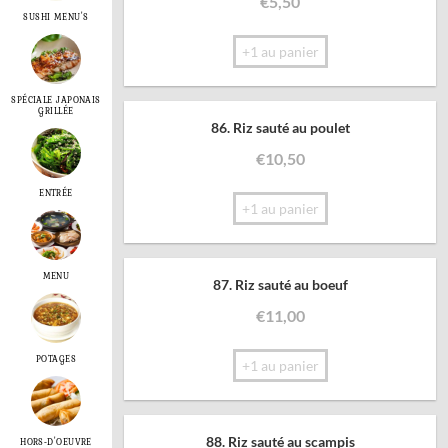
€
5,50
SUSHI MENU'S
+1 au panier
SPÉCIALE JAPONAIS
GRILLÉE
86. Riz sauté au poulet
€
10,50
ENTRÉE
+1 au panier
MENU
87. Riz sauté au boeuf
€
11,00
POTAGES
+1 au panier
88. Riz sauté au scampis
HORS-D'OEUVRE