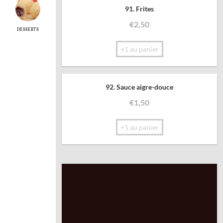
91. Frites
€
2,50
DESSERTS
+1 au panier
92. Sauce aigre-douce
€
1,50
+1 au panier