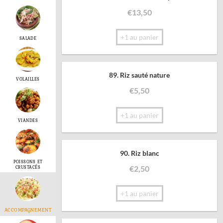
€
13,50
+1 au panier
SALADE
89. Riz sauté nature
VOLAILLES
€
5,50
+1 au panier
VIANDES
90. Riz blanc
POISSONS ET
CRUSTACÉS
€
2,50
+1 au panier
ACCOMPAGNEMENT