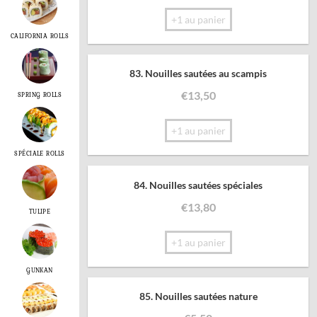
+1 au panier
CALIFORNIA ROLLS
83. Nouilles sautées au scampis
€
13,50
SPRING ROLLS
+1 au panier
SPÉCIALE ROLLS
84. Nouilles sautées spéciales
€
13,80
TULIPE
+1 au panier
GUNKAN
85. Nouilles sautées nature