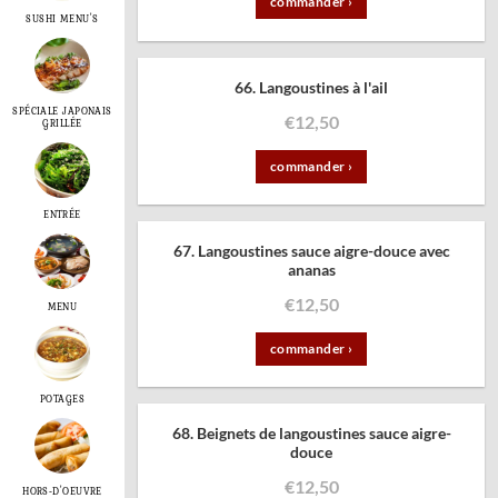
commander ›
SUSHI MENU'S
66. Langoustines à l'ail
SPÉCIALE JAPONAIS
€
12,50
GRILLÉE
commander ›
ENTRÉE
67. Langoustines sauce aigre-douce avec
ananas
€
12,50
MENU
commander ›
POTAGES
68. Beignets de langoustines sauce aigre-
douce
€
12,50
HORS-D'OEUVRE