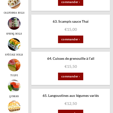
commander ›
CALIFORNIA ROLLS
63. Scampis sauce Thaï
€
15,00
SPRING ROLLS
commander ›
SPÉCIALE ROLLS
64. Cuisses de grenouille à l’ail
€
15,50
TULIPE
commander ›
65. Langoustines aux légumes variés
GUNKAN
€
12,50