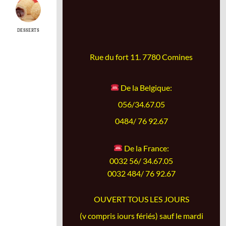
DESSERTS
Rue du fort 11. 7780 Comines
De la Belgique:
056/34.67.05
0484/ 76 92.67
De la France:
0032 56/ 34.67.05
0032 484/ 76 92.67
OUVERT TOUS LES JOURS
(v compris iours fériés) sauf le mardi