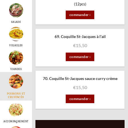
(12pcs)
commander ›
SALADE
69. Coquille St-Jacques à l'ail
€
15,50
VOLAILLES
commander ›
VIANDES
70. Coquille St-Jacques sauce curry crème
€
15,50
POISSONS ET
CRUSTACÉS
commander ›
ACCOMPAGNEMENT