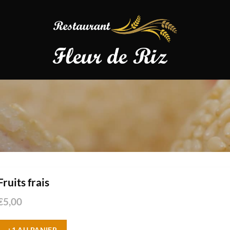
Fruits frais
€
5,00
+1 AU PANIER