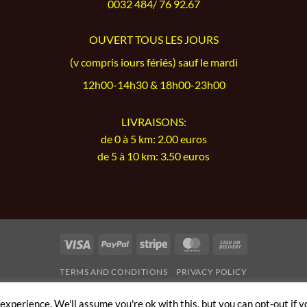
0032 484/ 76 92.67
OUVERT TOUS LES JOURS
(v compris iours fériés) sauf le mardi
12h00-14h30 & 18h00-23h00
LIVRAISONS:
de 0 à 5 km: 2.00 euros
de 5 à 10 km: 3.50 euros
Visa
PayPal
Stripe
MasterCard
Cash
On
TERMS AND CONDITIONS
PRIVACY POLICY
Delivery
Copyright 2026 ©
Fleur de Riz
| Member of
Order & Eat
xperience. We'll assume you're ok with this, but you can opt-out if y