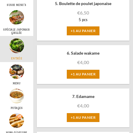
5. Boulette de poulet japonaise
SUSHI MENU'S
€
6,50
5 pcs
SPÉCIALE JAPONAIS
+1 AU PANIER
GRILLÉE
6. Salade wakame
ENTRÉE
€
4,00
+1 AU PANIER
MENU
7. Edamame
€
4,00
POTAGES
+1 AU PANIER
HORS-D'OEUVRE