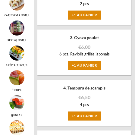
2 pcs
+1 AU PANIER
CALIFORNIA ROLLS
3. Gyoza poulet
SPRING ROLLS
€
6,00
6 pcs, Raviolis grillés japonais
+1 AU PANIER
SPÉCIALE ROLLS
4. Tempura de scampis
TULIPE
€
6,50
4 pcs
GUNKAN
+1 AU PANIER