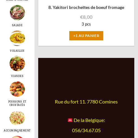
8. Yakitori brochettes de boeuf fromage
€
8,00
3 pcs
SALADE
+1 AU PANIER
VOLAILLES
VIANDES
Rue du fort 11. 7780 Comines
POISSONS ET
CRUSTACÉS
De la Belgique:
056/34.67.05
ACCOMPAGNEMENT