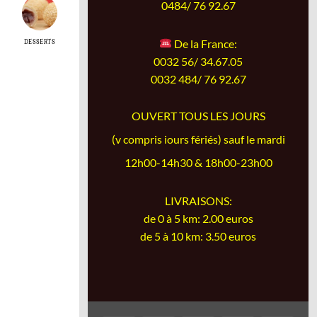
0484/ 76 92.67
DESSERTS
De la France:
0032 56/ 34.67.05
0032 484/ 76 92.67
OUVERT TOUS LES JOURS
(v compris iours fériés) sauf le mardi
12h00-14h30 & 18h00-23h00
LIVRAISONS:
de 0 à 5 km: 2.00 euros
de 5 à 10 km: 3.50 euros