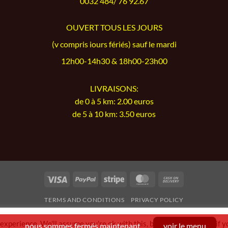
0032 484/ 76 92.67
OUVERT TOUS LES JOURS
(v compris iours fériés) sauf le mardi
12h00-14h30 & 18h00-23h00
LIVRAISONS:
de 0 à 5 km: 2.00 euros
de 5 à 10 km: 3.50 euros
Visa
PayPal
Stripe
MasterCard
Cash
On
TERMS AND CONDITIONS
PRIVACY POLICY
Delivery
Copyright 2026 ©
Fleur de Riz
| Member of
Order & Eat
xperience. We'll assume you're ok with this, but you can opt-out if y
nous sommes fermés maintenant
voir le menu