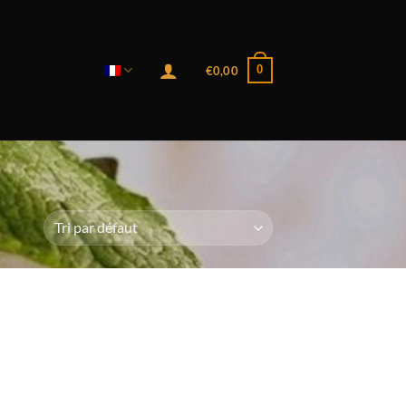
0
€
0,00