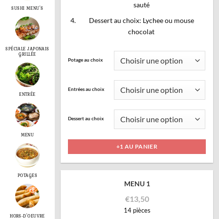
sauté
SUSHI MENU'S
Dessert au choix: Lychee ou mouse
chocolat
SPÉCIALE JAPONAIS
Ce
GRILLÉE
Potage au choix
produit
a
plusieurs
Entrées au choix
ENTRÉE
variations.
Les
options
Dessert au choix
peuvent
MENU
être
+1 AU PANIER
choisies
sur
la
POTAGES
MENU 1
page
du
€
13,50
produit
14 pièces
HORS-D'OEUVRE