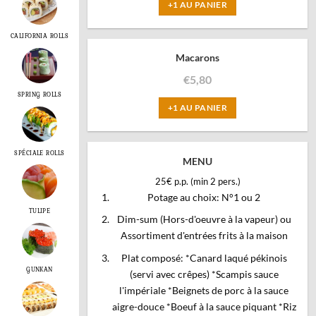
+1 AU PANIER
CALIFORNIA ROLLS
Macarons
€
5,80
SPRING ROLLS
+1 AU PANIER
SPÉCIALE ROLLS
MENU
25€ p.p. (min 2 pers.)
Potage au choix: N°1 ou 2
TULIPE
Dim-sum (Hors-d'oeuvre à la vapeur) ou
Assortiment d'entrées frits à la maison
Plat composé: *Canard laqué pékinois
GUNKAN
(servi avec crêpes) *Scampis sauce
l'impériale *Beignets de porc à la sauce
aigre-douce *Boeuf à la sauce piquant *Riz