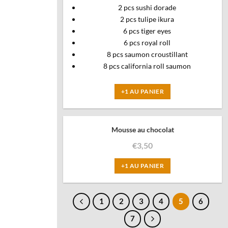
2 pcs sushi dorade
2 pcs tulipe ikura
6 pcs tiger eyes
6 pcs royal roll
8 pcs saumon croustillant
8 pcs california roll saumon
+1 AU PANIER
Mousse au chocolat
€
3,50
+1 AU PANIER
1
2
3
4
5
6
7