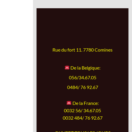
Rue du fort 11. 7780 Comines
De la Belgique:
056/34.67.05
0484/ 76 92.67
De la France:
0032 56/ 34.67.05
0032 484/ 76 92.67