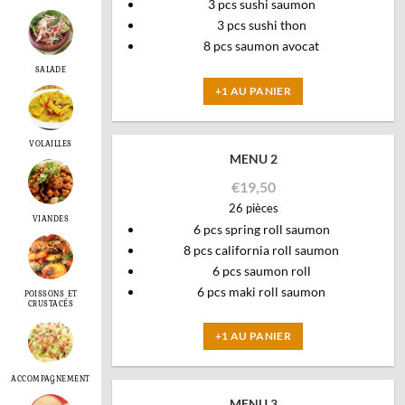
3 pcs sushi saumon
3 pcs sushi thon
8 pcs saumon avocat
SALADE
+1 AU PANIER
VOLAILLES
MENU 2
€
19,50
26 pièces
VIANDES
6 pcs spring roll saumon
8 pcs california roll saumon
6 pcs saumon roll
6 pcs maki roll saumon
POISSONS ET
CRUSTACÉS
+1 AU PANIER
ACCOMPAGNEMENT
MENU 3